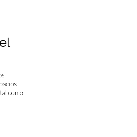
el
os
pacios
 tal como